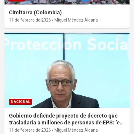
Cimitarra (Colombia)
11 de febrero de 2026
Miguel Méndez Aldana
NACIONAL
Gobierno defiende proyecto de decreto que
trasladaría a millones de personas de EPS: ‘el
propósito central es proteger el derecho a la
11 de febrero de 2026
Miguel Méndez Aldana