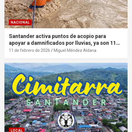
NACIONAL
Santander activa puntos de acopio para
apoyar a damnificados por lluvias, ya son 11
municipios en alerta roja y más de 400
11 de febrero de 2026
Miguel Méndez Aldana
damnificados
LOCAL